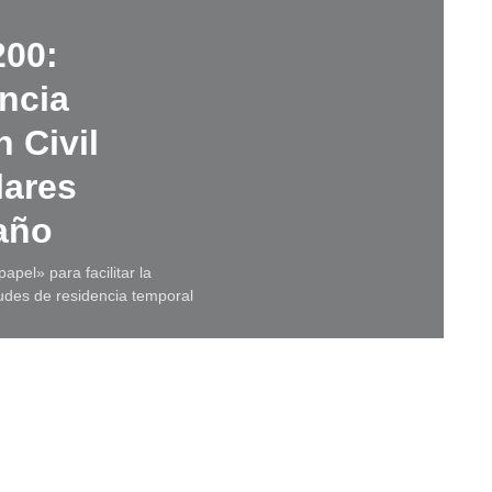
200:
encia
 Civil
lares
año
apel» para facilitar la
itudes de residencia temporal