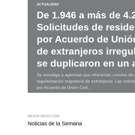
ACTUALIDAD
De 1.946 a más de 4.
Solicitudes de resid
por Acuerdo de Unión
de extranjeros irregu
se duplicaron en un 
Se investiga a agencias que ofrecerían «novios de p
regularización migratoria de extranjeros. Las solic
por Acuerdo de Unión Civil…
MEJOR SELECCIÓN
Noticias de la Semana