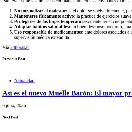
Para evitar que las molestias cotidianas limiten las actividades diaria
No normalizar el malestar
:
si el dolor se vuelve frecuente, per
Mantenerse físicamente activo:
la práctica de ejercicios suave
Protegerse de las bajas temperaturas
:
mantener el cuerpo abr
Adoptar hábitos saludables
:
un buen descanso nocturno, una a
Uso responsable de medicamentos
:
ante dolores asociados a 
supervisión médica extendida
Vía
24horas.cl
Previous Post
Actualidad
Así es el nuevo Muelle Barón: El mayor pro
6 julio, 2026
Next Post