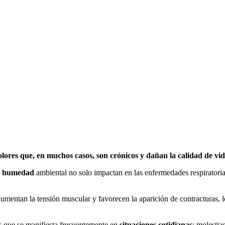
olores que, en muchos casos, son crónicos y dañan la calidad de vid
a
humedad
ambiental no solo impactan en las enfermedades respiratoria
aumentan la tensión muscular y favorecen la aparición de contracturas, l
 es que se manifiesta frecuentemente en
situaciones cotidianas
: molestia