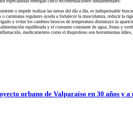
s, los especialistas entregan cinco recomendaciones fundamentales:
sistente o impide realizar las tareas del día a día, es indispensable busc
s o caminatas regulares ayuda a fortalecer la musculatura, reducir la rig
igado y evitar los cambios bruscos de temperatura disminuye la aparici
limentación equilibrada y el consumo constante de agua, frutas y verdu
inflamación, medicamentos como el ibuprofeno son herramientas útiles, 
yecto urbano de Valparaíso en 30 años y a 