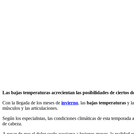
Las bajas temperaturas acrecientan las posibilidades de ciertos d
Con la llegada de los meses de
invierno
, las
bajas temperaturas
y l
músculos y las articulaciones.
Según los especialistas, las condiciones climáticas de esta temporada 
de cabeza.
A pesar de que el dolor suele asociarse a lesiones graves, la realidad