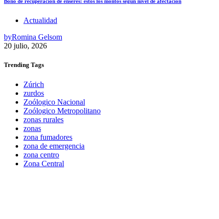
Bono de recuperación de enseres: estos los montos según nivel de afectación
Actualidad
by
Romina Gelsom
20 julio, 2026
Trending
Tags
Zúrich
zurdos
Zoólogico Nacional
Zoólogico Metropolitano
zonas rurales
zonas
zona fumadores
zona de emergencia
zona centro
Zona Central