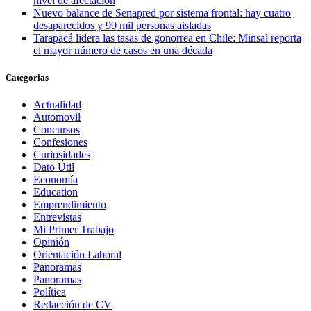
nivel de afectación
Nuevo balance de Senapred por sistema frontal: hay cuatro
desaparecidos y 99 mil personas aisladas
Tarapacá lidera las tasas de gonorrea en Chile: Minsal reporta
el mayor número de casos en una década
Categorias
Actualidad
Automovil
Concursos
Confesiones
Curiosidades
Dato Útil
Economía
Education
Emprendimiento
Entrevistas
Mi Primer Trabajo
Opinión
Orientación Laboral
Panoramas
Panoramas
Política
Redacción de CV