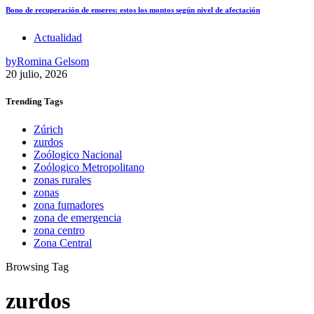
Bono de recuperación de enseres: estos los montos según nivel de afectación
Actualidad
by
Romina Gelsom
20 julio, 2026
Trending
Tags
Zúrich
zurdos
Zoólogico Nacional
Zoólogico Metropolitano
zonas rurales
zonas
zona fumadores
zona de emergencia
zona centro
Zona Central
Browsing Tag
zurdos