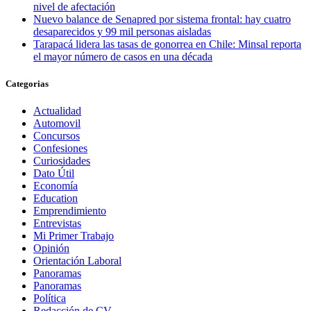
nivel de afectación
Nuevo balance de Senapred por sistema frontal: hay cuatro
desaparecidos y 99 mil personas aisladas
Tarapacá lidera las tasas de gonorrea en Chile: Minsal reporta
el mayor número de casos en una década
Categorias
Actualidad
Automovil
Concursos
Confesiones
Curiosidades
Dato Útil
Economía
Education
Emprendimiento
Entrevistas
Mi Primer Trabajo
Opinión
Orientación Laboral
Panoramas
Panoramas
Política
Redacción de CV