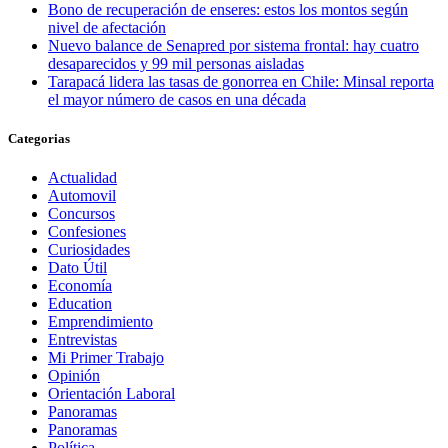
Bono de recuperación de enseres: estos los montos según
nivel de afectación
Nuevo balance de Senapred por sistema frontal: hay cuatro
desaparecidos y 99 mil personas aisladas
Tarapacá lidera las tasas de gonorrea en Chile: Minsal reporta
el mayor número de casos en una década
Categorias
Actualidad
Automovil
Concursos
Confesiones
Curiosidades
Dato Útil
Economía
Education
Emprendimiento
Entrevistas
Mi Primer Trabajo
Opinión
Orientación Laboral
Panoramas
Panoramas
Política