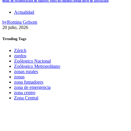
Bono de recuperación de enseres: estos los montos según nivel de afectación
Actualidad
by
Romina Gelsom
20 julio, 2026
Trending
Tags
Zúrich
zurdos
Zoólogico Nacional
Zoólogico Metropolitano
zonas rurales
zonas
zona fumadores
zona de emergencia
zona centro
Zona Central