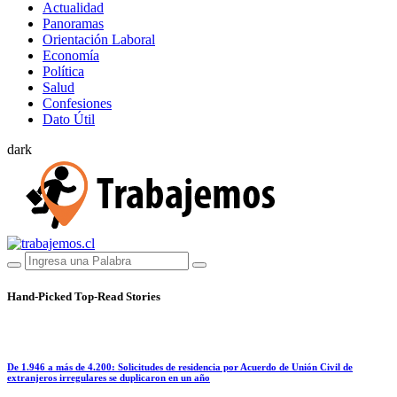
Actualidad
Panoramas
Orientación Laboral
Economía
Política
Salud
Confesiones
Dato Útil
dark
Hand-Picked
Top-Read Stories
De 1.946 a más de 4.200: Solicitudes de residencia por Acuerdo de Unión Civil de
extranjeros irregulares se duplicaron en un año