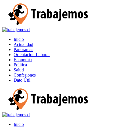
Inicio
Actualidad
Panoramas
Orientación Laboral
Economía
Política
Salud
Confesiones
Dato Útil
Inicio