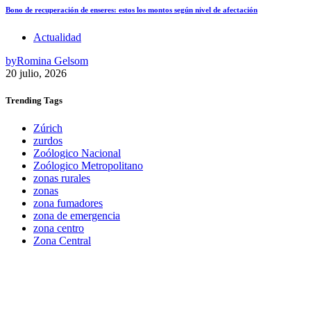
Bono de recuperación de enseres: estos los montos según nivel de afectación
Actualidad
by
Romina Gelsom
20 julio, 2026
Trending
Tags
Zúrich
zurdos
Zoólogico Nacional
Zoólogico Metropolitano
zonas rurales
zonas
zona fumadores
zona de emergencia
zona centro
Zona Central