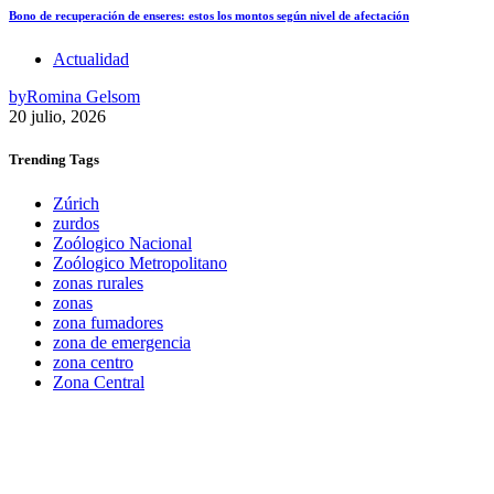
Bono de recuperación de enseres: estos los montos según nivel de afectación
Actualidad
by
Romina Gelsom
20 julio, 2026
Trending
Tags
Zúrich
zurdos
Zoólogico Nacional
Zoólogico Metropolitano
zonas rurales
zonas
zona fumadores
zona de emergencia
zona centro
Zona Central