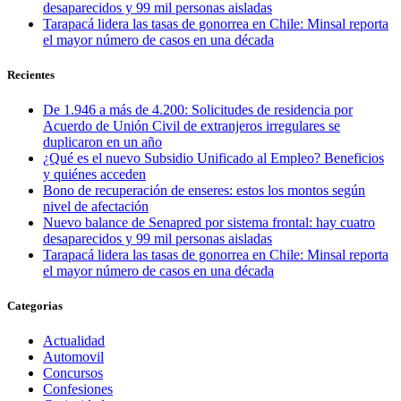
desaparecidos y 99 mil personas aisladas
Tarapacá lidera las tasas de gonorrea en Chile: Minsal reporta
el mayor número de casos en una década
Recientes
De 1.946 a más de 4.200: Solicitudes de residencia por
Acuerdo de Unión Civil de extranjeros irregulares se
duplicaron en un año
¿Qué es el nuevo Subsidio Unificado al Empleo? Beneficios
y quiénes acceden
Bono de recuperación de enseres: estos los montos según
nivel de afectación
Nuevo balance de Senapred por sistema frontal: hay cuatro
desaparecidos y 99 mil personas aisladas
Tarapacá lidera las tasas de gonorrea en Chile: Minsal reporta
el mayor número de casos en una década
Categorias
Actualidad
Automovil
Concursos
Confesiones