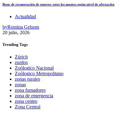
Bono de recuperación de enseres: estos los montos según nivel de afectación
Actualidad
by
Romina Gelsom
20 julio, 2026
Trending
Tags
Zúrich
zurdos
Zoólogico Nacional
Zoólogico Metropolitano
zonas rurales
zonas
zona fumadores
zona de emergencia
zona centro
Zona Central