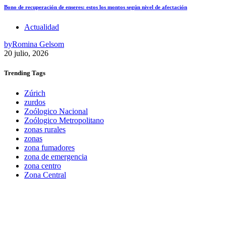
Bono de recuperación de enseres: estos los montos según nivel de afectación
Actualidad
by
Romina Gelsom
20 julio, 2026
Trending
Tags
Zúrich
zurdos
Zoólogico Nacional
Zoólogico Metropolitano
zonas rurales
zonas
zona fumadores
zona de emergencia
zona centro
Zona Central