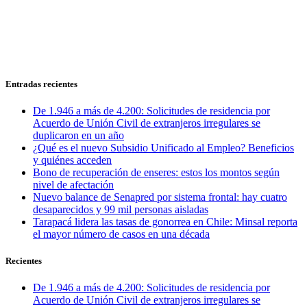
Entradas recientes
De 1.946 a más de 4.200: Solicitudes de residencia por
Acuerdo de Unión Civil de extranjeros irregulares se
duplicaron en un año
¿Qué es el nuevo Subsidio Unificado al Empleo? Beneficios
y quiénes acceden
Bono de recuperación de enseres: estos los montos según
nivel de afectación
Nuevo balance de Senapred por sistema frontal: hay cuatro
desaparecidos y 99 mil personas aisladas
Tarapacá lidera las tasas de gonorrea en Chile: Minsal reporta
el mayor número de casos en una década
Recientes
De 1.946 a más de 4.200: Solicitudes de residencia por
Acuerdo de Unión Civil de extranjeros irregulares se