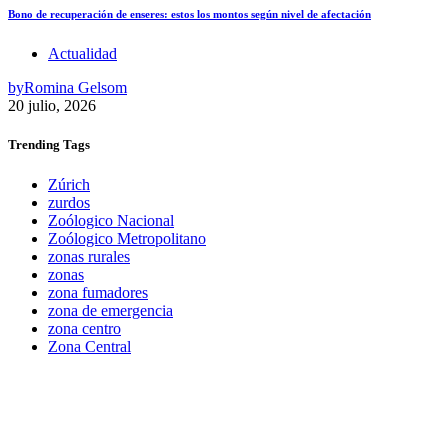
Bono de recuperación de enseres: estos los montos según nivel de afectación
Actualidad
by
Romina Gelsom
20 julio, 2026
Trending
Tags
Zúrich
zurdos
Zoólogico Nacional
Zoólogico Metropolitano
zonas rurales
zonas
zona fumadores
zona de emergencia
zona centro
Zona Central