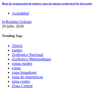
Bono de recuperación de enseres: estos los montos según nivel de afectación
Actualidad
by
Romina Gelsom
20 julio, 2026
Trending
Tags
Zúrich
zurdos
Zoólogico Nacional
Zoólogico Metropolitano
zonas rurales
zonas
zona fumadores
zona de emergencia
zona centro
Zona Central