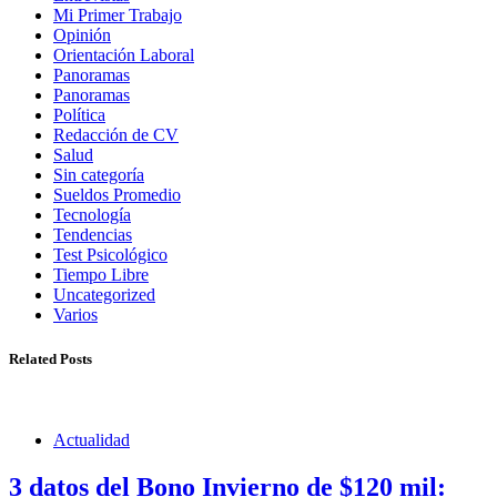
Mi Primer Trabajo
Opinión
Orientación Laboral
Panoramas
Panoramas
Política
Redacción de CV
Salud
Sin categoría
Sueldos Promedio
Tecnología
Tendencias
Test Psicológico
Tiempo Libre
Uncategorized
Varios
Related Posts
Actualidad
3 datos del Bono Invierno de $120 mil: