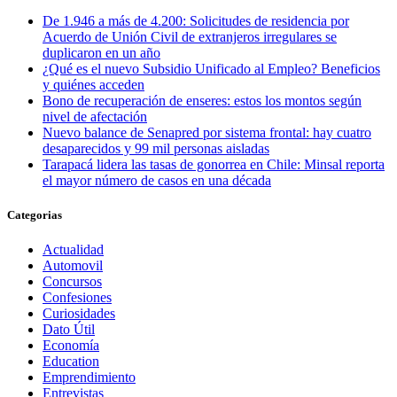
De 1.946 a más de 4.200: Solicitudes de residencia por
Acuerdo de Unión Civil de extranjeros irregulares se
duplicaron en un año
¿Qué es el nuevo Subsidio Unificado al Empleo? Beneficios
y quiénes acceden
Bono de recuperación de enseres: estos los montos según
nivel de afectación
Nuevo balance de Senapred por sistema frontal: hay cuatro
desaparecidos y 99 mil personas aisladas
Tarapacá lidera las tasas de gonorrea en Chile: Minsal reporta
el mayor número de casos en una década
Categorias
Actualidad
Automovil
Concursos
Confesiones
Curiosidades
Dato Útil
Economía
Education
Emprendimiento
Entrevistas