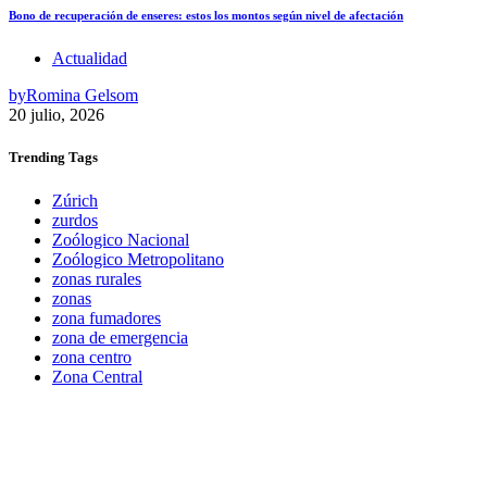
Bono de recuperación de enseres: estos los montos según nivel de afectación
Actualidad
by
Romina Gelsom
20 julio, 2026
Trending
Tags
Zúrich
zurdos
Zoólogico Nacional
Zoólogico Metropolitano
zonas rurales
zonas
zona fumadores
zona de emergencia
zona centro
Zona Central