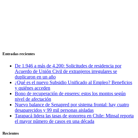
Entradas recientes
De 1.946 a más de 4.200: Solicitudes de residencia por
Acuerdo de Unión Civil de extranjeros irregulares se
duplicaron en un año
¿Qué es el nuevo Subsidio Unificado al Empleo? Beneficios
y quiénes acceden
Bono de recuperación de enseres: estos los montos según
nivel de afectación
Nuevo balance de Senapred por sistema frontal: hay cuatro
desaparecidos y 99 mil personas aisladas
Tarapacá lidera las tasas de gonorrea en Chile: Minsal reporta
el mayor número de casos en una década
Recientes