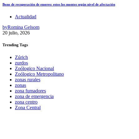
Bono de recuperación de enseres: estos los montos según nivel de afectación
Actualidad
by
Romina Gelsom
20 julio, 2026
Trending
Tags
Zúrich
zurdos
Zoólogico Nacional
Zoólogico Metropolitano
zonas rurales
zonas
zona fumadores
zona de emergencia
zona centro
Zona Central