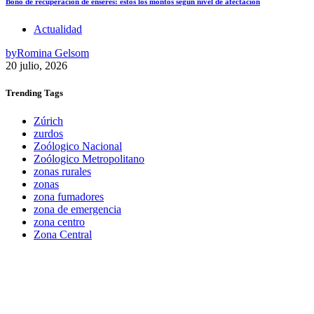
Bono de recuperación de enseres: estos los montos según nivel de afectación
Actualidad
by
Romina Gelsom
20 julio, 2026
Trending
Tags
Zúrich
zurdos
Zoólogico Nacional
Zoólogico Metropolitano
zonas rurales
zonas
zona fumadores
zona de emergencia
zona centro
Zona Central