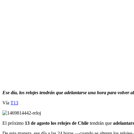
Ese día, los relojes tendrán que adelantarse una hora para volver a
Vía
T13
El próximo
13 de agosto los relojes de Chile
tendrán que
adelantar
De esta manera, ese día a las 24 horas —cuando se alteren los relojes—