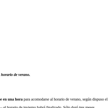
l horario de verano.
se en una hora
para acomodarse al horario de verano, según dispuso e
 el horario de invierno habrá finalizado. Sólo duró tres meses.