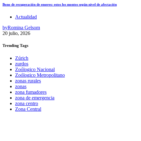
Bono de recuperación de enseres: estos los montos según nivel de afectación
Actualidad
by
Romina Gelsom
20 julio, 2026
Trending
Tags
Zúrich
zurdos
Zoólogico Nacional
Zoólogico Metropolitano
zonas rurales
zonas
zona fumadores
zona de emergencia
zona centro
Zona Central