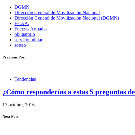
DGMN
Dirección General de Movilización Nacional
Dirección General de Movilización Nacional (DGMN)
FF.AA.
Fuerzas Armadas
obligatorio
servicio militar
sorteo
Previous Post
Tendencias
¿Cómo responderías a estas 5 preguntas de
17 octubre, 2016
Next Post