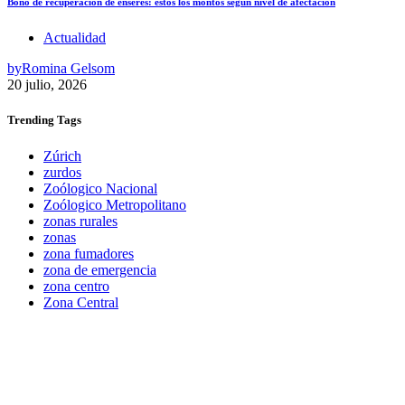
Bono de recuperación de enseres: estos los montos según nivel de afectación
Actualidad
by
Romina Gelsom
20 julio, 2026
Trending
Tags
Zúrich
zurdos
Zoólogico Nacional
Zoólogico Metropolitano
zonas rurales
zonas
zona fumadores
zona de emergencia
zona centro
Zona Central