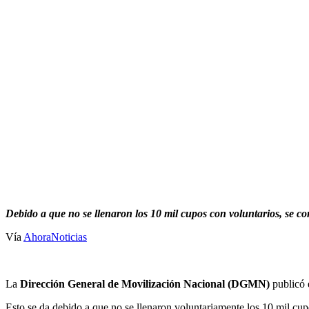
Debido a que no se llenaron los 10 mil cupos con voluntarios, se co
Vía
AhoraNoticias
La
Dirección General de Movilización Nacional (DGMN)
publicó e
Esto se da debido a que no se llenaron voluntariamente los 10 mil cu