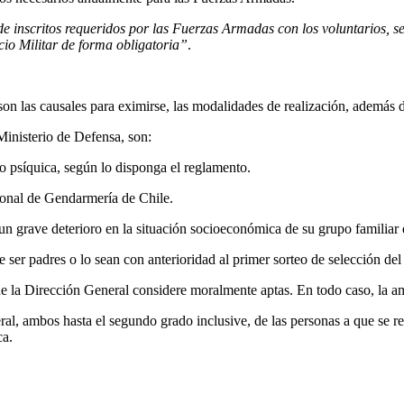
e inscritos requeridos por las Fuerzas Armadas con los voluntarios, se
cio Militar de forma obligatoria”
.
s son las causales para eximirse, las modalidades de realización, ademá
inisterio de Defensa, son:
 o psíquica, según lo disponga el reglamento.
sonal de Gendarmería de Chile.
un grave deterioro en la situación socioeconómica de su grupo familiar d
ser padres o lo sean con anterioridad al primer sorteo de selección del
e la Dirección General considere moralmente aptas. En todo caso, la am
al, ambos hasta el segundo grado inclusive, de las personas a que se ref
ca.