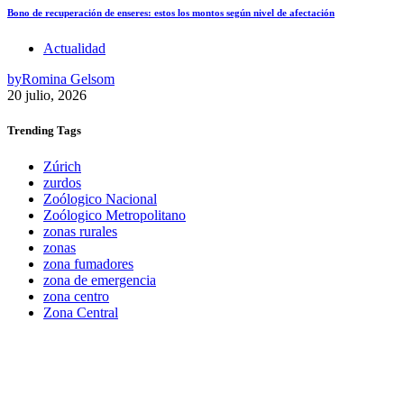
Bono de recuperación de enseres: estos los montos según nivel de afectación
Actualidad
by
Romina Gelsom
20 julio, 2026
Trending
Tags
Zúrich
zurdos
Zoólogico Nacional
Zoólogico Metropolitano
zonas rurales
zonas
zona fumadores
zona de emergencia
zona centro
Zona Central