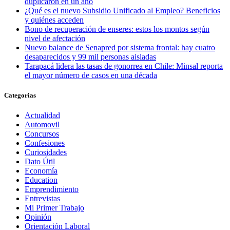
duplicaron en un año
¿Qué es el nuevo Subsidio Unificado al Empleo? Beneficios
y quiénes acceden
Bono de recuperación de enseres: estos los montos según
nivel de afectación
Nuevo balance de Senapred por sistema frontal: hay cuatro
desaparecidos y 99 mil personas aisladas
Tarapacá lidera las tasas de gonorrea en Chile: Minsal reporta
el mayor número de casos en una década
Categorias
Actualidad
Automovil
Concursos
Confesiones
Curiosidades
Dato Útil
Economía
Education
Emprendimiento
Entrevistas
Mi Primer Trabajo
Opinión
Orientación Laboral