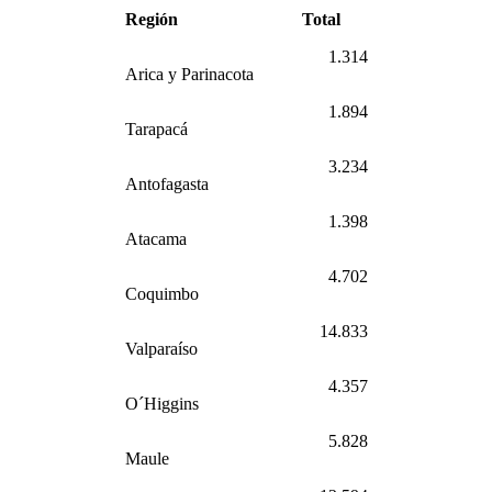
Región
Total
1.314
Arica y Parinacota
1.894
Tarapacá
3.234
Antofagasta
1.398
Atacama
4.702
Coquimbo
14.833
Valparaíso
4.357
O´Higgins
5.828
Maule