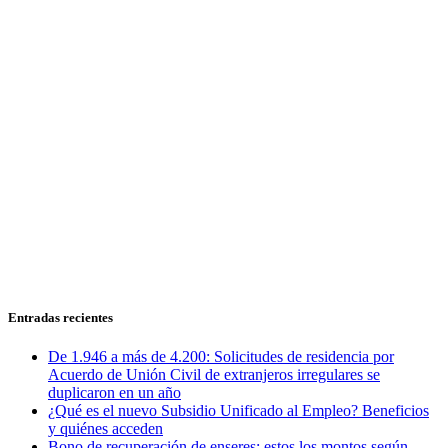
Entradas recientes
De 1.946 a más de 4.200: Solicitudes de residencia por
Acuerdo de Unión Civil de extranjeros irregulares se
duplicaron en un año
¿Qué es el nuevo Subsidio Unificado al Empleo? Beneficios
y quiénes acceden
Bono de recuperación de enseres: estos los montos según