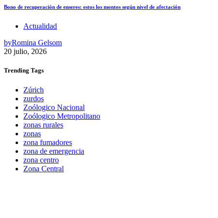
Bono de recuperación de enseres: estos los montos según nivel de afectación
Actualidad
by
Romina Gelsom
20 julio, 2026
Trending
Tags
Zúrich
zurdos
Zoólogico Nacional
Zoólogico Metropolitano
zonas rurales
zonas
zona fumadores
zona de emergencia
zona centro
Zona Central