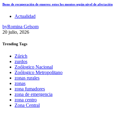
Bono de recuperación de enseres: estos los montos según nivel de afectación
Actualidad
by
Romina Gelsom
20 julio, 2026
Trending
Tags
Zúrich
zurdos
Zoólogico Nacional
Zoólogico Metropolitano
zonas rurales
zonas
zona fumadores
zona de emergencia
zona centro
Zona Central