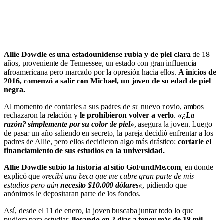
Allie Dowdle es una estadounidense rubia y de piel clara
de 18
años, proveniente de Tennessee, un estado con gran influencia
afroamericana pero marcado por la opresión hacia ellos.
A inicios de
2016, comenzó a salir con Michael, un joven de su edad de piel
negra.
Al momento de contarles a sus padres de su nuevo novio, ambos
rechazaron la relación y
le prohibieron volver a verlo
.
«¿La
razón? simplemente por su color de piel»
, asegura la joven. Luego
de pasar un año saliendo en secreto, la pareja decidió enfrentar a los
padres de Allie, pero ellos decidieron algo más drástico:
cortarle el
financiamiento de sus estudios en la universidad.
Allie Dowdle subió la historia al sitio GoFundMe.com
, en donde
explicó que
«recibí una beca que me cubre gran parte de mis
estudios pero aún
necesito $10.000 dólares
«
, pidiendo que
anónimos le depositaran parte de los fondos.
Así, desde el 11 de enero, la joven buscaba juntar todo lo que
pudiera para estudiar,
llegando en 2 días a tener más de 18 mil