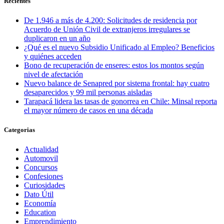
Recientes
De 1.946 a más de 4.200: Solicitudes de residencia por
Acuerdo de Unión Civil de extranjeros irregulares se
duplicaron en un año
¿Qué es el nuevo Subsidio Unificado al Empleo? Beneficios
y quiénes acceden
Bono de recuperación de enseres: estos los montos según
nivel de afectación
Nuevo balance de Senapred por sistema frontal: hay cuatro
desaparecidos y 99 mil personas aisladas
Tarapacá lidera las tasas de gonorrea en Chile: Minsal reporta
el mayor número de casos en una década
Categorias
Actualidad
Automovil
Concursos
Confesiones
Curiosidades
Dato Útil
Economía
Education
Emprendimiento