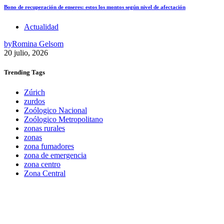
Bono de recuperación de enseres: estos los montos según nivel de afectación
Actualidad
by
Romina Gelsom
20 julio, 2026
Trending
Tags
Zúrich
zurdos
Zoólogico Nacional
Zoólogico Metropolitano
zonas rurales
zonas
zona fumadores
zona de emergencia
zona centro
Zona Central