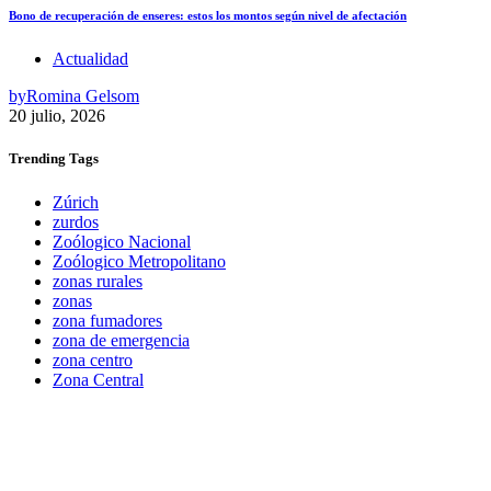
Bono de recuperación de enseres: estos los montos según nivel de afectación
Actualidad
by
Romina Gelsom
20 julio, 2026
Trending
Tags
Zúrich
zurdos
Zoólogico Nacional
Zoólogico Metropolitano
zonas rurales
zonas
zona fumadores
zona de emergencia
zona centro
Zona Central