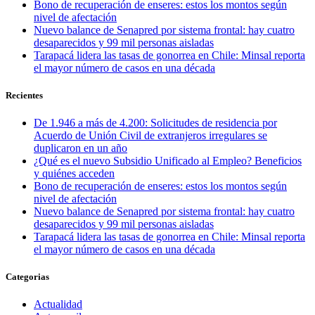
Bono de recuperación de enseres: estos los montos según
nivel de afectación
Nuevo balance de Senapred por sistema frontal: hay cuatro
desaparecidos y 99 mil personas aisladas
Tarapacá lidera las tasas de gonorrea en Chile: Minsal reporta
el mayor número de casos en una década
Recientes
De 1.946 a más de 4.200: Solicitudes de residencia por
Acuerdo de Unión Civil de extranjeros irregulares se
duplicaron en un año
¿Qué es el nuevo Subsidio Unificado al Empleo? Beneficios
y quiénes acceden
Bono de recuperación de enseres: estos los montos según
nivel de afectación
Nuevo balance de Senapred por sistema frontal: hay cuatro
desaparecidos y 99 mil personas aisladas
Tarapacá lidera las tasas de gonorrea en Chile: Minsal reporta
el mayor número de casos en una década
Categorias
Actualidad