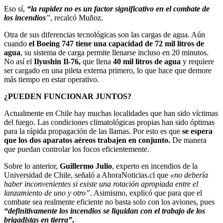
Eso sí,
“la rapidez no es un factor significativo en el combate de
los incendios
”
, recalcó Muñoz.
Otra de sus diferencias tecnológicas son las cargas de agua. Aún
cuando
el Boeing 747 tiene una capacidad de 72 mil litros de
agua
, su sistema de carga permite llenarse incluso en 20 minutos.
No así el
Ilyushin Il-76,
que llena
40 mil litros de agua
y requiere
ser cargado en una pileta externa primero, lo que hace que demore
más tiempo en estar operativo.
¿PUEDEN FUNCIONAR JUNTOS?
Actualmente en Chile hay muchas localidades que han sido víctimas
del fuego. Las condiciones climatológicas propias han sido óptimas
para la rápida propagación de las llamas. Por esto es que
se espera
que los dos aparatos aéreos trabajen en conjunto.
De manera
que puedan controlar los focos eficientemente.
Sobre lo anterior,
Guillermo Julio
, experto en incendios de la
Universidad de Chile, señaló a AhoraNoticias.cl que
«no debería
haber inconvenientes si existe una rotación apropiada entre el
lanzamiento de uno y otro”
. Asimismo, explicó que para que el
combate sea realmente eficiente no basta solo con los aviones, pues
“definitivamente los incendios se liquidan con el trabajo de los
brigadistas en tierra”
.