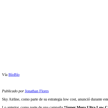
Vía
BíoBío
Publicado por
Jonathan Flores
Sky Airline, como parte de su estrategia low cost, anunció durante este
Lo anterior, como parte de una campaña
“Super Mega Ultra Low C