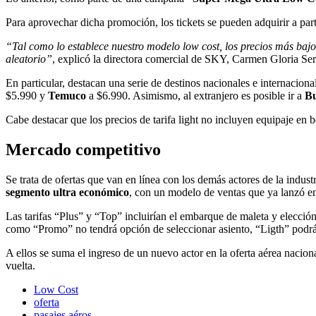
Para aprovechar dicha promoción, los tickets se pueden adquirir a part
“Tal como lo establece nuestro modelo low cost, los precios más bajos
aleatorio”
, explicó la directora comercial de SKY, Carmen Gloria Ser
En particular, destacan una serie de destinos nacionales e internacion
$5.990 y
Temuco
a $6.990. Asimismo, al extranjero es posible ir a
Bu
Cabe destacar que los precios de tarifa light no incluyen equipaje en 
Mercado competitivo
Se trata de ofertas que van en línea con los demás actores de la indus
segmento ultra económico
, con un modelo de ventas que ya lanzó e
Las tarifas “Plus” y “Top” incluirían el embarque de maleta y elección 
como “Promo” no tendrá opción de seleccionar asiento, “Ligth” podrá 
A ellos se suma el ingreso de un nuevo actor en la oferta aérea nacio
vuelta.
Low Cost
oferta
pasajes aéros