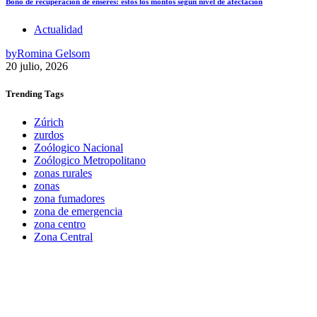
Bono de recuperación de enseres: estos los montos según nivel de afectación
Actualidad
by
Romina Gelsom
20 julio, 2026
Trending
Tags
Zúrich
zurdos
Zoólogico Nacional
Zoólogico Metropolitano
zonas rurales
zonas
zona fumadores
zona de emergencia
zona centro
Zona Central