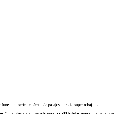
 lunes una serie de ofertas de pasajes a precio súper rebajado.
ost”
que ofrecerá al mercado unos 65.500 boletos aéreos que parten de