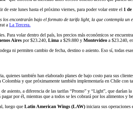
ir de este lunes hasta el próximo viernes, para poder volar entre el
1 de
 los encontrarán bajo el formato de tarifa light, la que contempla un 
rat a
La Tercera.
ales. Para volar dentro del país, los precios más económicos se encuentr
enos Aires
por $23.240,
Lima
a $29.880 y
Montevideo
a $23.240, en
bodega ni permiten cambio de fecha, destino o asiento. Eso sí, todas es
tria, quienes también han elaborado planes de bajo costo para sus client
n Colombia y que próximamente también implementaría en Chile con tari
de asiento, a diferencia de las tarifas “Promo” y “Light”, que darían la 
pagar por él, mientras que a todos se les cobrará por los alimentos y 
nal, luego que
Latin American Wings (LAW)
iniciara sus operaciones