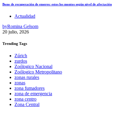
Bono de recuperación de enseres: estos los montos según nivel de afectación
Actualidad
by
Romina Gelsom
20 julio, 2026
Trending
Tags
Zúrich
zurdos
Zoólogico Nacional
Zoólogico Metropolitano
zonas rurales
zonas
zona fumadores
zona de emergencia
zona centro
Zona Central