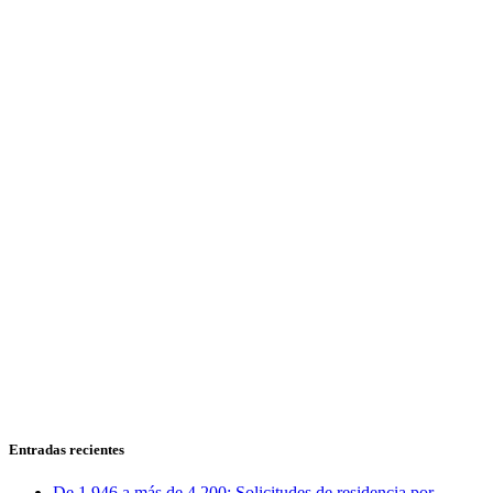
Entradas recientes
De 1.946 a más de 4.200: Solicitudes de residencia por