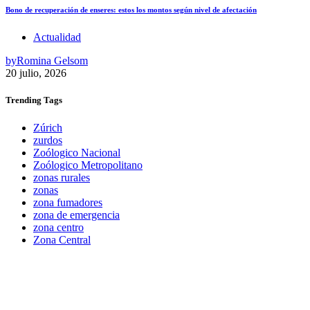
Bono de recuperación de enseres: estos los montos según nivel de afectación
Actualidad
by
Romina Gelsom
20 julio, 2026
Trending
Tags
Zúrich
zurdos
Zoólogico Nacional
Zoólogico Metropolitano
zonas rurales
zonas
zona fumadores
zona de emergencia
zona centro
Zona Central