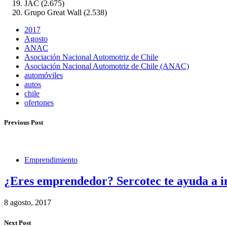
JAC (2.675)
Grupo Great Wall (2.538)
2017
Agosto
ANAC
Asociación Nacional Automotriz de Chile
Asociación Nacional Automotriz de Chile (ANAC)
automóviles
autos
chile
ofertones
Previous Post
Emprendimiento
¿Eres emprendedor? Sercotec te ayuda a in
8 agosto, 2017
Next Post