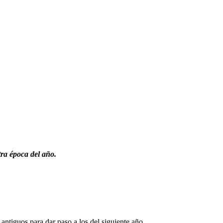
tra época del año.
 antiguos para dar paso a los del siguiente año.