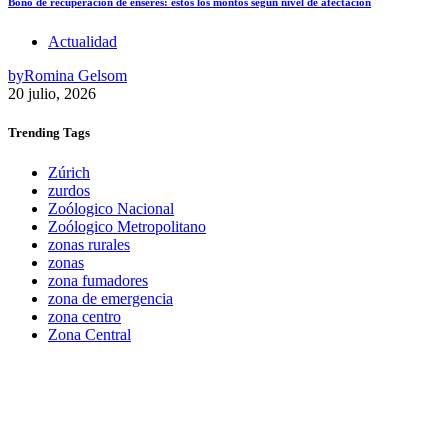
Bono de recuperación de enseres: estos los montos según nivel de afectación
Actualidad
by
Romina Gelsom
20 julio, 2026
Trending
Tags
Zúrich
zurdos
Zoólogico Nacional
Zoólogico Metropolitano
zonas rurales
zonas
zona fumadores
zona de emergencia
zona centro
Zona Central