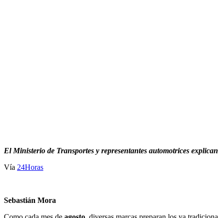
El Ministerio de Transportes y representantes automotrices explica
Vía
24Horas
Sebastián Mora
Como cada mes de
agosto
, diversas marcas preparan los ya tradiciona