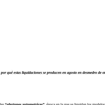
n por qué estas liquidaciones se producen en agosto en desmedro de o
les
“ofertones automotrices”
, época en la que se liquidan los modelos