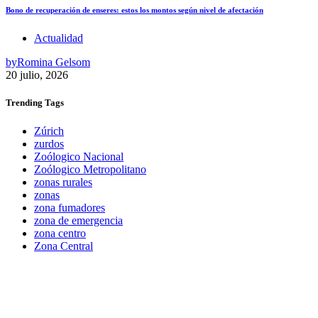
Bono de recuperación de enseres: estos los montos según nivel de afectación
Actualidad
by
Romina Gelsom
20 julio, 2026
Trending
Tags
Zúrich
zurdos
Zoólogico Nacional
Zoólogico Metropolitano
zonas rurales
zonas
zona fumadores
zona de emergencia
zona centro
Zona Central