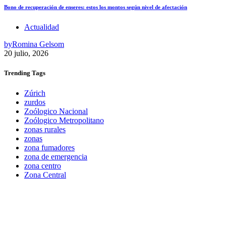
Bono de recuperación de enseres: estos los montos según nivel de afectación
Actualidad
by
Romina Gelsom
20 julio, 2026
Trending
Tags
Zúrich
zurdos
Zoólogico Nacional
Zoólogico Metropolitano
zonas rurales
zonas
zona fumadores
zona de emergencia
zona centro
Zona Central