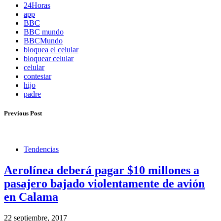
24Horas
app
BBC
BBC mundo
BBCMundo
bloquea el celular
bloquear celular
celular
contestar
hijo
padre
Previous Post
Tendencias
Aerolínea deberá pagar $10 millones a
pasajero bajado violentamente de avión
en Calama
22 septiembre, 2017