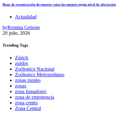
Bono de recuperación de enseres: estos los montos según nivel de afectación
Actualidad
by
Romina Gelsom
20 julio, 2026
Trending
Tags
Zúrich
zurdos
Zoólogico Nacional
Zoólogico Metropolitano
zonas rurales
zonas
zona fumadores
zona de emergencia
zona centro
Zona Central