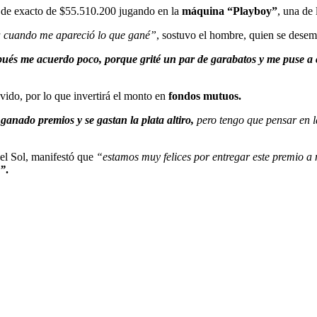
l de exacto de $55.510.200 jugando en la
máquina “Playboy”
, una de 
 cuando me apareció lo que gané”
, sostuvo el hombre, quien se dese
spués me acuerdo poco, porque grité un par de garabatos y me puse a 
avido, por lo que invertirá el monto en
fondos mutuos.
anado premios y se gastan la plata altiro,
pero tengo que pensar en l
del Sol, manifestó que
“estamos muy felices por entregar este premio a n
o”
.