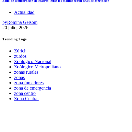
Bono de recuperación de enseres: estos los montos según nivel de afectación
Actualidad
by
Romina Gelsom
20 julio, 2026
Trending
Tags
Zúrich
zurdos
Zoólogico Nacional
Zoólogico Metropolitano
zonas rurales
zonas
zona fumadores
zona de emergencia
zona centro
Zona Central