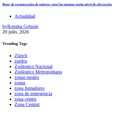
Bono de recuperación de enseres: estos los montos según nivel de afectación
Actualidad
by
Romina Gelsom
20 julio, 2026
Trending
Tags
Zúrich
zurdos
Zoólogico Nacional
Zoólogico Metropolitano
zonas rurales
zonas
zona fumadores
zona de emergencia
zona centro
Zona Central