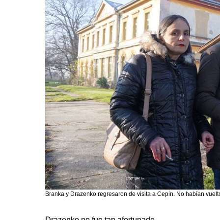
Branka y Drazenko regresaron de visita a Cepin. No habían vuel
Drazenko no fue tan afortunado.