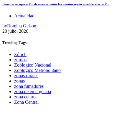
Bono de recuperación de enseres: estos los montos según nivel de afectación
Actualidad
by
Romina Gelsom
20 julio, 2026
Trending
Tags
Zúrich
zurdos
Zoólogico Nacional
Zoólogico Metropolitano
zonas rurales
zonas
zona fumadores
zona de emergencia
zona centro
Zona Central