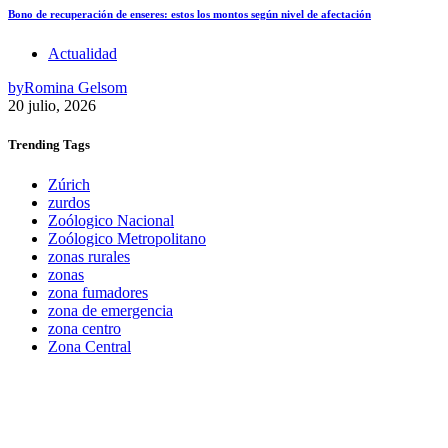
Bono de recuperación de enseres: estos los montos según nivel de afectación
Actualidad
by
Romina Gelsom
20 julio, 2026
Trending
Tags
Zúrich
zurdos
Zoólogico Nacional
Zoólogico Metropolitano
zonas rurales
zonas
zona fumadores
zona de emergencia
zona centro
Zona Central