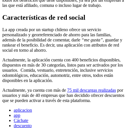
todos los beneficios que tiene disponibles, ya sea por las empresas a
las que está afiliado, comuna o incluso lugar de trabajo.
Características de red social
La app creada por un startup chileno ofrece un servicio
personalizado y georreferenciado de ahorro para las familias,
además de la posibilidad de comentar, darle
“me gusta”
, guardar y
rankear el beneficio. Es decir, una aplicación con atributos de red
social en torno al ahorro.
Actualmente, la aplicación cuenta con 400 beneficios disponibles,
dispuestos en más de 30 categorías, listos para ser activados por los
usuarios. Comida, vestuario, entretención, inclusive servicios
odontológicos, educación, automotriz, entre otros, todos están
disponibles en la aplicación.
Actualmente, ya cuenta con más de
75 mil descargas realizadas
por
usuarios y más de 40 empresas que han decidido ofrecer descuentos
que se pueden activar a través de esta plataforma.
aplicacion
app
Cáchate
descuento