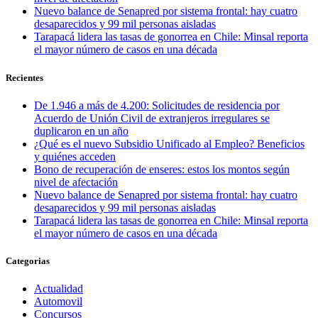
Nuevo balance de Senapred por sistema frontal: hay cuatro
desaparecidos y 99 mil personas aisladas
Tarapacá lidera las tasas de gonorrea en Chile: Minsal reporta
el mayor número de casos en una década
Recientes
De 1.946 a más de 4.200: Solicitudes de residencia por
Acuerdo de Unión Civil de extranjeros irregulares se
duplicaron en un año
¿Qué es el nuevo Subsidio Unificado al Empleo? Beneficios
y quiénes acceden
Bono de recuperación de enseres: estos los montos según
nivel de afectación
Nuevo balance de Senapred por sistema frontal: hay cuatro
desaparecidos y 99 mil personas aisladas
Tarapacá lidera las tasas de gonorrea en Chile: Minsal reporta
el mayor número de casos en una década
Categorias
Actualidad
Automovil
Concursos