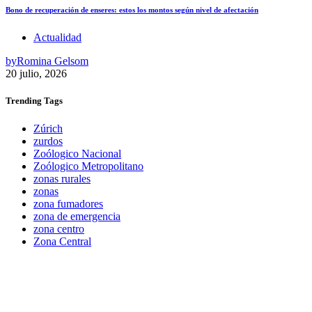
Bono de recuperación de enseres: estos los montos según nivel de afectación
Actualidad
by
Romina Gelsom
20 julio, 2026
Trending
Tags
Zúrich
zurdos
Zoólogico Nacional
Zoólogico Metropolitano
zonas rurales
zonas
zona fumadores
zona de emergencia
zona centro
Zona Central