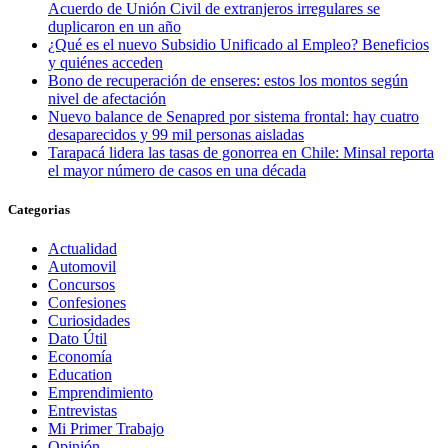
Acuerdo de Unión Civil de extranjeros irregulares se
duplicaron en un año
¿Qué es el nuevo Subsidio Unificado al Empleo? Beneficios
y quiénes acceden
Bono de recuperación de enseres: estos los montos según
nivel de afectación
Nuevo balance de Senapred por sistema frontal: hay cuatro
desaparecidos y 99 mil personas aisladas
Tarapacá lidera las tasas de gonorrea en Chile: Minsal reporta
el mayor número de casos en una década
Categorias
Actualidad
Automovil
Concursos
Confesiones
Curiosidades
Dato Útil
Economía
Education
Emprendimiento
Entrevistas
Mi Primer Trabajo
Opinión