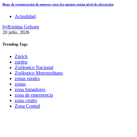
Bono de recuperación de enseres: estos los montos según nivel de afectación
Actualidad
by
Romina Gelsom
20 julio, 2026
Trending
Tags
Zúrich
zurdos
Zoólogico Nacional
Zoólogico Metropolitano
zonas rurales
zonas
zona fumadores
zona de emergencia
zona centro
Zona Central