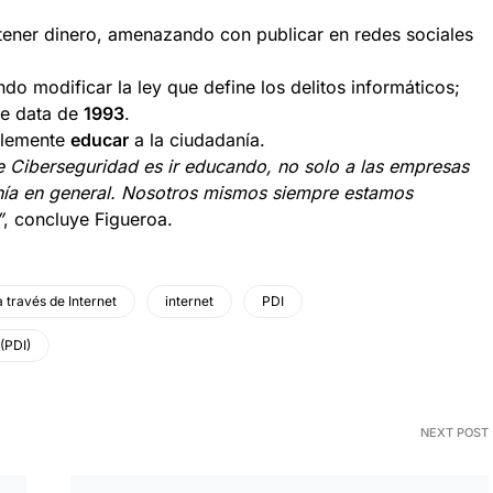
btener dinero, amenazando con publicar en redes sociales
do modificar la ley que define los delitos informáticos;
ue data de
1993
.
plemente
educar
a la ciudadanía.
de Ciberseguridad es ir educando, no solo a las empresas
anía en general. Nosotros mismos siempre estamos
”
, concluye Figueroa.
a través de Internet
internet
PDI
 (PDI)
NEXT POST