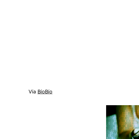
Vía
BíoBío