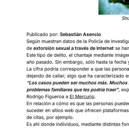
Shu
Publicado por:
Sebastián Asencio
Según muestran datos de la Policía de Investig
de
extorsión sexual a través de Internet
se han
Este tipo de delito, el chantaje mediante imág
año pasado. Sin embargo, sólo hasta la fecha 
La cifra podría corresponder a que las person
dejando de callar; algo que ha caracterizado es
“Los casos pueden ser muchos más. Muchos no
problemas familiares que les podría traer”
, ex
Rodrigo Figueroa a
El Mercurio
.
En relación a cómo es que las personas pueden s
suceder en sitios web que ofrecen plataformas
de citas, por ejemplo.
Es ahí donde individuos, mediante distintas fo