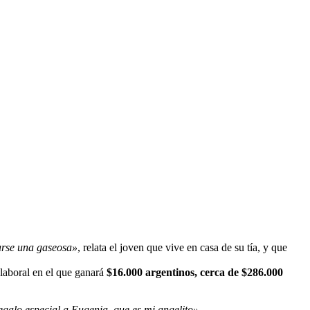
garse una gaseosa»
, relata el joven que vive en casa de su tía, y que
 laboral en el que ganará
$16.000 argentinos, cerca de $286.000
egalo especial a Eugenia, que es mi angelito»
.