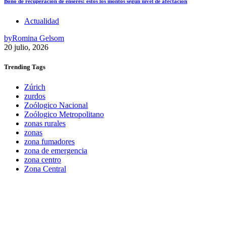
Bono de recuperación de enseres: estos los montos según nivel de afectación
Actualidad
by
Romina Gelsom
20 julio, 2026
Trending
Tags
Zúrich
zurdos
Zoólogico Nacional
Zoólogico Metropolitano
zonas rurales
zonas
zona fumadores
zona de emergencia
zona centro
Zona Central