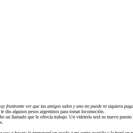
muy frustrante ver que tus amigos salen y uno no puede ni siquiera pa
e le dio algunos pesos argentinos para tomar locomoción.
bo un llamado que le ofrecía trabajo. Un vidriería será su nuevo puesto
s.
e voy a hacer: le prepararé un asado a mi gente querida y le haré un r