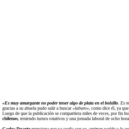
«Es muy amargante no poder tener algo de plata en el bolsillo
. Es 
gracias a su abuela pudo salir a buscar
«laburo»
, como dice él, ya qu
Luego de que la publicación se compartiera miles de veces, por fin hu
chilenos
, teniendo turnos rotativos y una jornada laboral de ocho hora
Carlos Duarte
menciona que ya sueña con su
«primer sueldo y lo qu