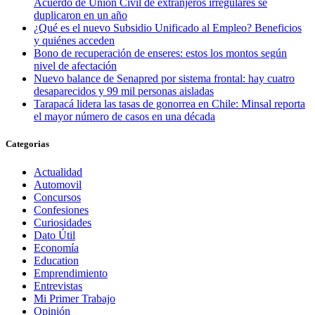
Acuerdo de Unión Civil de extranjeros irregulares se
duplicaron en un año
¿Qué es el nuevo Subsidio Unificado al Empleo? Beneficios
y quiénes acceden
Bono de recuperación de enseres: estos los montos según
nivel de afectación
Nuevo balance de Senapred por sistema frontal: hay cuatro
desaparecidos y 99 mil personas aisladas
Tarapacá lidera las tasas de gonorrea en Chile: Minsal reporta
el mayor número de casos en una década
Categorias
Actualidad
Automovil
Concursos
Confesiones
Curiosidades
Dato Útil
Economía
Education
Emprendimiento
Entrevistas
Mi Primer Trabajo
Opinión