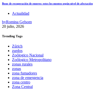
Bono de recuperación de enseres: estos los montos según nivel de afectación
Actualidad
by
Romina Gelsom
20 julio, 2026
Trending
Tags
Zúrich
zurdos
Zoólogico Nacional
Zoólogico Metropolitano
zonas rurales
zonas
zona fumadores
zona de emergencia
zona centro
Zona Central