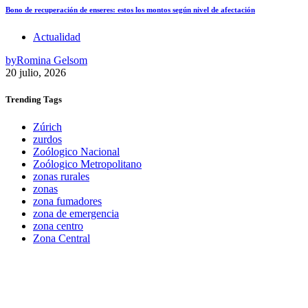
Bono de recuperación de enseres: estos los montos según nivel de afectación
Actualidad
by
Romina Gelsom
20 julio, 2026
Trending
Tags
Zúrich
zurdos
Zoólogico Nacional
Zoólogico Metropolitano
zonas rurales
zonas
zona fumadores
zona de emergencia
zona centro
Zona Central