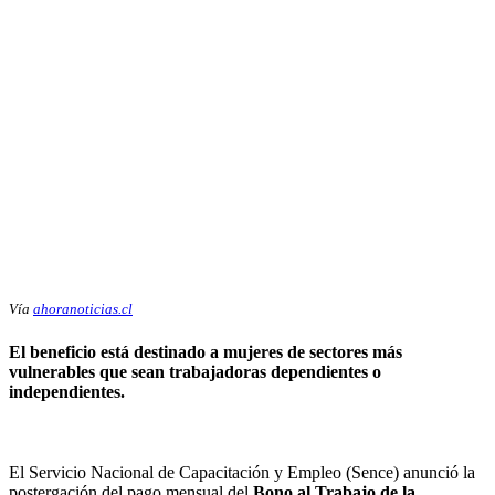
Vía
ahoranoticias.cl
El beneficio está destinado a mujeres de sectores más
vulnerables que sean trabajadoras dependientes o
independientes.
El Servicio Nacional de Capacitación y Empleo (Sence) anunció la
postergación del pago mensual del
Bono al Trabajo de la