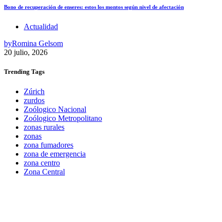
Bono de recuperación de enseres: estos los montos según nivel de afectación
Actualidad
by
Romina Gelsom
20 julio, 2026
Trending
Tags
Zúrich
zurdos
Zoólogico Nacional
Zoólogico Metropolitano
zonas rurales
zonas
zona fumadores
zona de emergencia
zona centro
Zona Central