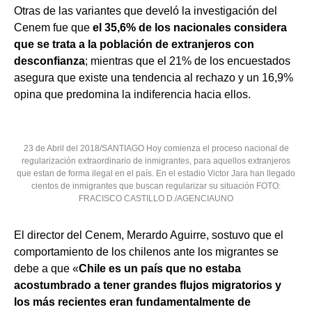
Otras de las variantes que develó la investigación del
Cenem fue que
el 35,6% de los nacionales considera
que se trata a la población de extranjeros con
desconfianza
; mientras que el 21% de los encuestados
asegura que existe una tendencia al rechazo y un 16,9%
opina que predomina la indiferencia hacia ellos.
23 de Abril del 2018/SANTIAGO Hoy comienza el proceso nacional de
regularización extraordinario de inmigrantes, para aquellos extranjeros
que estan de forma ilegal en el país. En el estadio Victor Jara han llegado
cientos de inmigrantes que buscan regularizar su situación FOTO:
FRACISCO CASTILLO D./AGENCIAUNO
El director del Cenem, Merardo Aguirre, sostuvo que el
comportamiento de los chilenos ante los migrantes se
debe a que «
Chile es un país que no estaba
acostumbrado a tener grandes flujos migratorios y
los más recientes eran fundamentalmente de