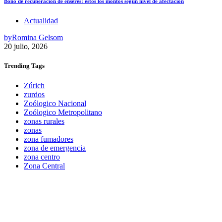
Bono de recuperación de enseres: estos los montos según nivel de afectación
Actualidad
by
Romina Gelsom
20 julio, 2026
Trending
Tags
Zúrich
zurdos
Zoólogico Nacional
Zoólogico Metropolitano
zonas rurales
zonas
zona fumadores
zona de emergencia
zona centro
Zona Central