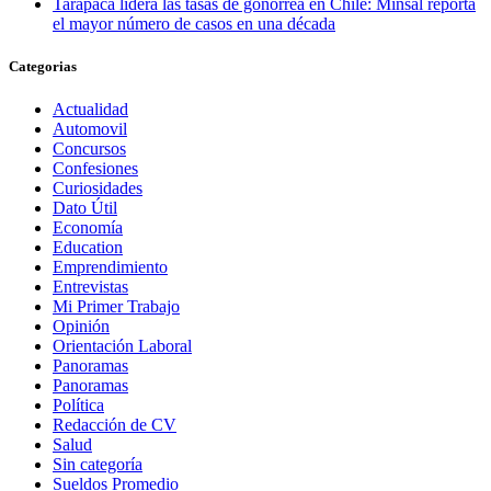
Tarapacá lidera las tasas de gonorrea en Chile: Minsal reporta
el mayor número de casos en una década
Categorias
Actualidad
Automovil
Concursos
Confesiones
Curiosidades
Dato Útil
Economía
Education
Emprendimiento
Entrevistas
Mi Primer Trabajo
Opinión
Orientación Laboral
Panoramas
Panoramas
Política
Redacción de CV
Salud
Sin categoría
Sueldos Promedio