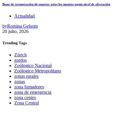
Bono de recuperación de enseres: estos los montos según nivel de afectación
Actualidad
by
Romina Gelsom
20 julio, 2026
Trending
Tags
Zúrich
zurdos
Zoólogico Nacional
Zoólogico Metropolitano
zonas rurales
zonas
zona fumadores
zona de emergencia
zona centro
Zona Central