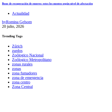
Bono de recuperación de enseres: estos los montos según nivel de afectación
Actualidad
by
Romina Gelsom
20 julio, 2026
Trending
Tags
Zúrich
zurdos
Zoólogico Nacional
Zoólogico Metropolitano
zonas rurales
zonas
zona fumadores
zona de emergencia
zona centro
Zona Central