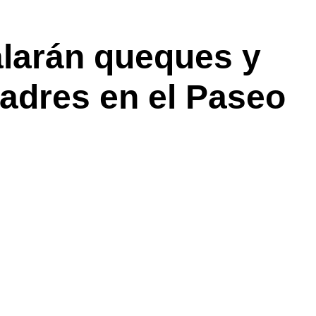
larán queques y
madres en el Paseo