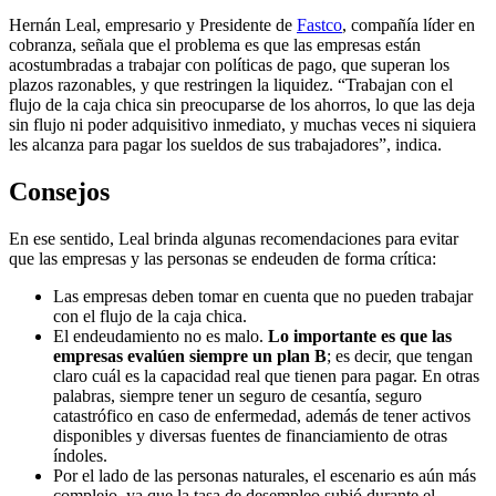
Hernán Leal, empresario y Presidente de
Fastco
, compañía líder en
cobranza, señala que el problema es que las empresas están
acostumbradas a trabajar con políticas de pago, que superan los
plazos razonables, y que restringen la liquidez. “Trabajan con el
flujo de la caja chica sin preocuparse de los ahorros, lo que las deja
sin flujo ni poder adquisitivo inmediato, y muchas veces ni siquiera
les alcanza para pagar los sueldos de sus trabajadores”, indica.
Consejos
En ese sentido, Leal brinda algunas recomendaciones para evitar
que las empresas y las personas se endeuden de forma crítica:
Las empresas deben tomar en cuenta que no pueden trabajar
con el flujo de la caja chica.
El endeudamiento no es malo.
Lo importante es que las
empresas evalúen siempre un plan B
; es decir, que tengan
claro cuál es la capacidad real que tienen para pagar. En otras
palabras, siempre tener un seguro de cesantía, seguro
catastrófico en caso de enfermedad, además de tener activos
disponibles y diversas fuentes de financiamiento de otras
índoles.
Por el lado de las personas naturales, el escenario es aún más
complejo, ya que la tasa de desempleo subió durante el