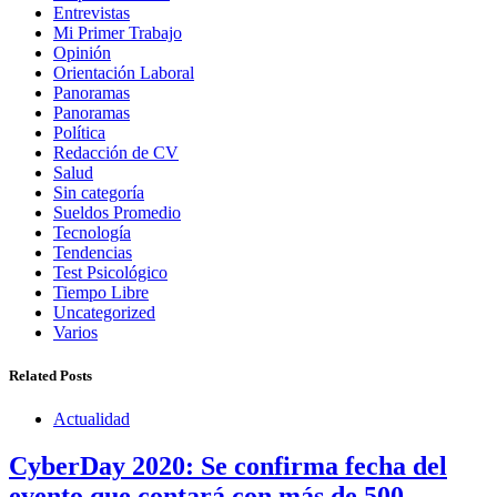
Entrevistas
Mi Primer Trabajo
Opinión
Orientación Laboral
Panoramas
Panoramas
Política
Redacción de CV
Salud
Sin categoría
Sueldos Promedio
Tecnología
Tendencias
Test Psicológico
Tiempo Libre
Uncategorized
Varios
Related Posts
Actualidad
CyberDay 2020: Se confirma fecha del
evento que contará con más de 500