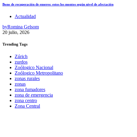
Bono de recuperación de enseres: estos los montos según nivel de afectación
Actualidad
by
Romina Gelsom
20 julio, 2026
Trending
Tags
Zúrich
zurdos
Zoólogico Nacional
Zoólogico Metropolitano
zonas rurales
zonas
zona fumadores
zona de emergencia
zona centro
Zona Central